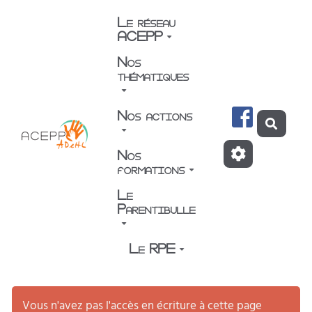
Aller au contenu principal
Le réseau
ACEPP
Nos
thématiques
Nos actions
Reche
Nos
formations
Le
Parentibulle
Le RPE
Vous n'avez pas l'accès en écriture à cette page