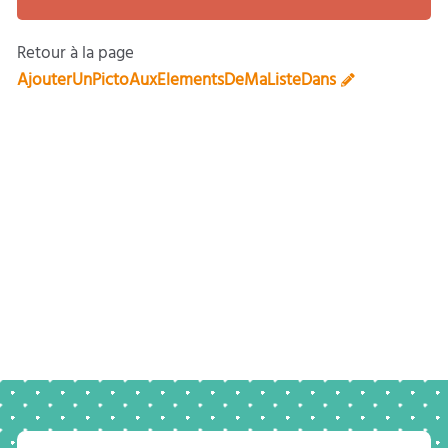
Retour à la page
AjouterUnPictoAuxElementsDeMaListeDans