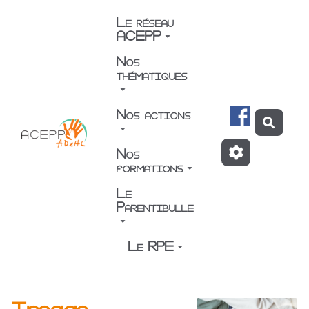
Aller au contenu principal
Le réseau
ACEPP
Nos
thématiques
Nos actions
Reche
Nos
formations
Le
Parentibulle
Le RPE