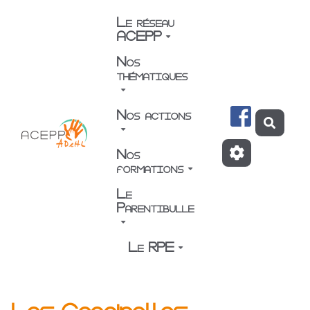
Aller au contenu principal
Le réseau
ACEPP
Nos
thématiques
Nos actions
Reche
Nos
formations
Le
Parentibulle
Le RPE