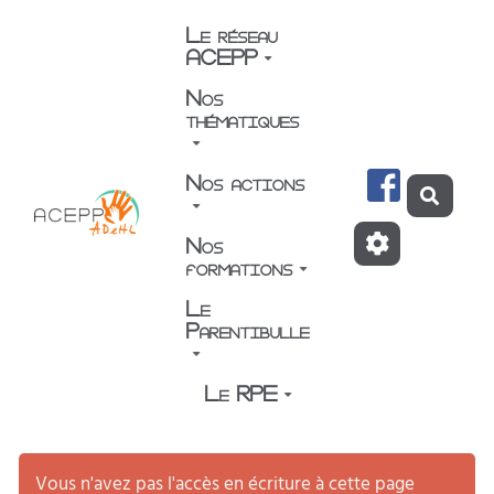
Aller au contenu principal
Le réseau
ACEPP
Nos
thématiques
Nos actions
Reche
Nos
formations
Le
Parentibulle
Le RPE
Vous n'avez pas l'accès en écriture à cette page