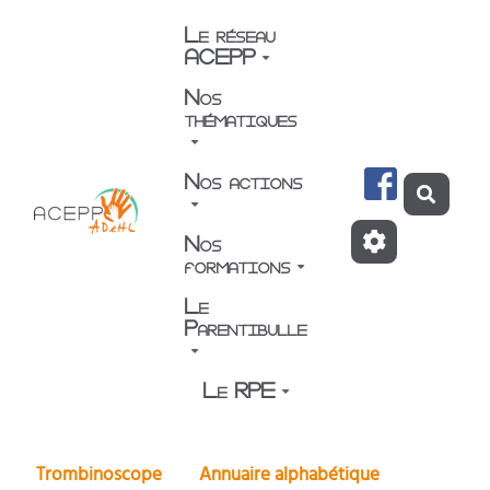
Aller au contenu principal
Le réseau
ACEPP
Nos
thématiques
Nos actions
Reche
Nos
formations
Le
Parentibulle
Le RPE
Trombinoscope
Annuaire alphabétique